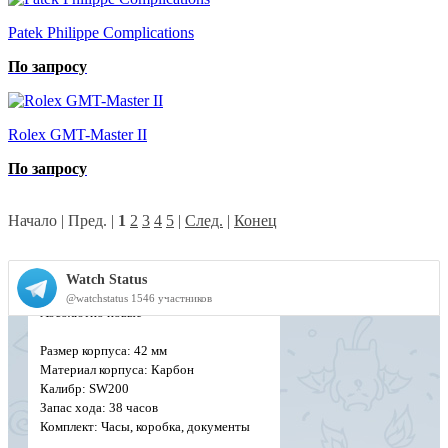
Patek Philippe Complications
По запросу
Rolex GMT-Master II
По запросу
Начало | Пред. |
1
2
3
4
5
|
След.
|
Конец