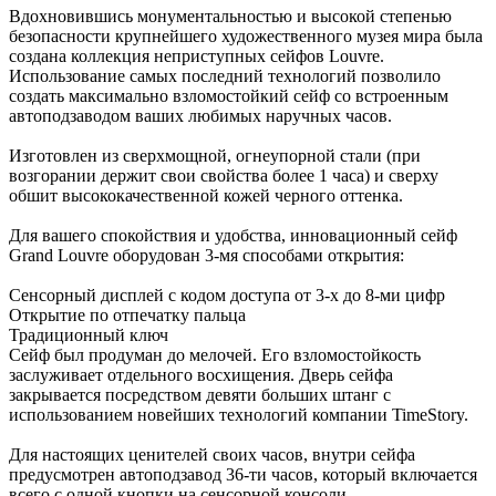
Вдохновившись монументальностью и высокой степенью
безопасности крупнейшего художественного музея мира была
создана коллекция неприступных сейфов Louvre.
Использование самых последний технологий позволило
создать максимально взломостойкий сейф со встроенным
автоподзаводом ваших любимых наручных часов.
Изготовлен из сверхмощной, огнеупорной стали (при
возгорании держит свои свойства более 1 часа) и сверху
обшит высококачественной кожей черного оттенка.
Для вашего спокойствия и удобства, инновационный сейф
Grand Louvre оборудован 3-мя способами открытия:
Сенсорный дисплей с кодом доступа от 3-х до 8-ми цифр
Открытие по отпечатку пальца
Традиционный ключ
Сейф был продуман до мелочей. Его взломостойкость
заслуживает отдельного восхищения. Дверь сейфа
закрывается посредством девяти больших штанг с
использованием новейших технологий компании TimeStory.
Для настоящих ценителей своих часов, внутри сейфа
предусмотрен автоподзавод 36-ти часов, который включается
всего с одной кнопки на сенсорной консоли.