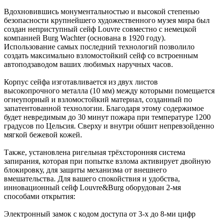
Вдохновившись монументальностью и высокой степенью
безопасности крупнейшего художественного музея мира был
создан неприступный сейф Louvre совместно с немецкой
компанией Burg Wachter (основана в 1920 году).
Использование самых последний технологий позволило
создать максимально взломостойкий сейф со встроенным
автоподзаводом ваших любимых наручных часов.
Корпус сейфа изготавливается из двух листов
высокопрочного металла (10 мм) между которыми помещается
огнеупорный и взломостойкий материал, созданный по
запатентованной технологии. Благодаря этому содержимое
будет невредимым до 30 минут пожара при температуре 1200
градусов по Цельсия. Сверху и внутри обшит непревзойденно
мягкой бежевой кожей.
Также, установлена ригельная трёхсторонняя система
запирания, которая при попытке взлома активирует двойную
блокировку, для защиты механизма от внешнего
вмешательства. Для вашего спокойствия и удобства,
инновационный сейф Louvre&Burg оборудован 2-мя
способами открытия:
Электронный замок с кодом доступа от 3-х до 8-ми цифр