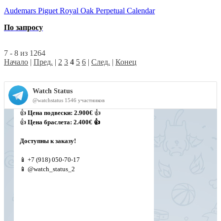
Audemars Piguet Royal Oak Perpetual Calendar
По запросу
7 - 8 из 1264
Начало
|
Пред.
|
2
3
4
5
6
|
След.
|
Конец